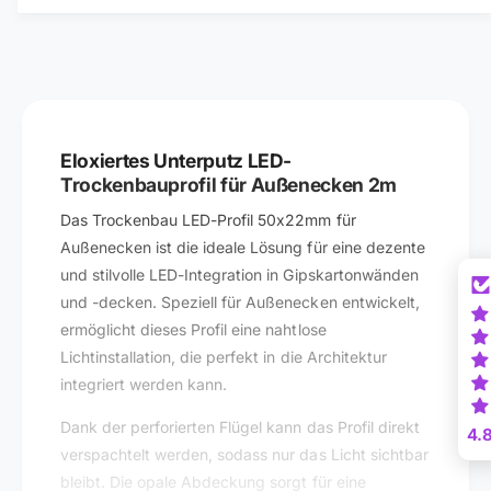
o
r
c
2
k
m
e
T
n
r
b
o
a
c
Eloxiertes Unterputz LED-
u
k
Trockenbauprofil für Außenecken 2m
L
e
E
Das Trockenbau LED-Profil 50x22mm für
n
D
b
Außenecken ist die ideale Lösung für eine dezente
-
a
und stilvolle LED-Integration in Gipskartonwänden
P
u
und -decken. Speziell für Außenecken entwickelt,
r
L
ermöglicht dieses Profil eine nahtlose
o
E
f
Lichtinstallation, die perfekt in die Architektur
D
i
integriert werden kann.
-
l
P
–
Dank der perforierten Flügel kann das Profil direkt
r
4.
A
o
verspachtelt werden, sodass nur das Licht sichtbar
l
f
bleibt. Die opale Abdeckung sorgt für eine