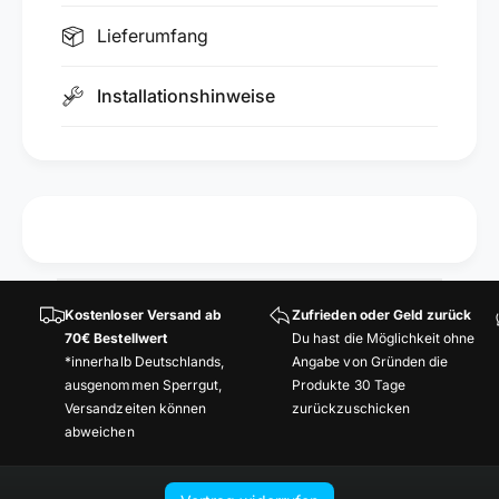
f
A
i
Lieferumfang
u
l
ß
f
e
Installationshinweise
ü
n
r
e
A
c
u
k
ß
e
e
n
n
i
e
n
c
G
k
Kostenloser Versand ab
Zufrieden oder Geld zurück
i
e
70€ Bestellwert
Du hast die Möglichkeit ohne
p
n
*innerhalb Deutschlands,
Angabe von Gründen die
s
i
ausgenommen Sperrgut,
Produkte 30 Tage
k
n
Versandzeiten können
zurückzuschicken
a
G
abweichen
r
i
t
p
o
s