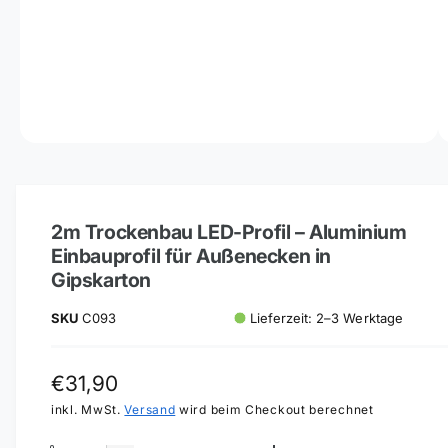
n
i
n
d
e
M
r
1
/
von
3
e
G
d
i
a
e
n
2m Trockenbau LED-Profil – Aluminium
l
1
Einbauprofil für Außenecken in
i
e
n
Gipskarton
M
r
o
i
d
Lieferzeit: 2–3 Werktage
C093
a
e
l
ö
a
f
N
€31,90
f
n
n
o
inkl. MwSt.
Versand
wird beim Checkout berechnet
e
s
n
r