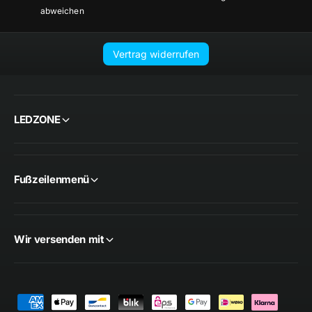
abweichen
Vertrag widerrufen
LEDZONE
Fußzeilenmenü
Wir versenden mit
Z