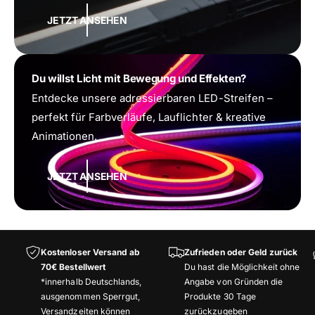
JETZT ANSEHEN
Du willst Licht mit Bewegung und Effekten?
Entdecke unsere adressierbaren LED-Streifen –
perfekt für Farbverläufe, Lauflichter & kreative
Animationen.
JETZT ANSEHEN
Kostenloser Versand ab
Zufrieden oder Geld zurück
70€ Bestellwert
Du hast die Möglichkeit ohne
*innerhalb Deutschlands,
Angabe von Gründen die
ausgenommen Sperrgut,
Produkte 30 Tage
Versandzeiten können
zurückzugeben