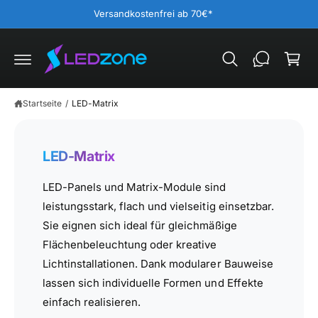
ar
U
Versandkostenfrei ab 70€*
M
e
I
N
n
H
A
k
L
T
o
Startseite
/
LED-Matrix
r
b
LED-Matrix
LED-Panels und Matrix-Module sind
leistungsstark, flach und vielseitig einsetzbar.
Sie eignen sich ideal für gleichmäßige
Flächenbeleuchtung oder kreative
Lichtinstallationen. Dank modularer Bauweise
lassen sich individuelle Formen und Effekte
einfach realisieren.