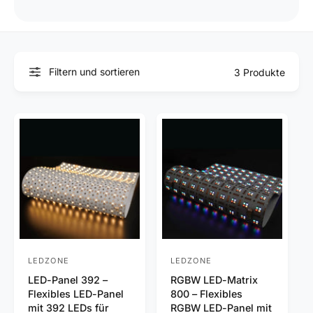
Filtern und sortieren
3 Produkte
LEDZONE
LEDZONE
A
A
LED-Panel 392 –
RGBW LED-Matrix
n
n
Flexibles LED-Panel
800 – Flexibles
b
b
mit 392 LEDs für
RGBW LED-Panel mit