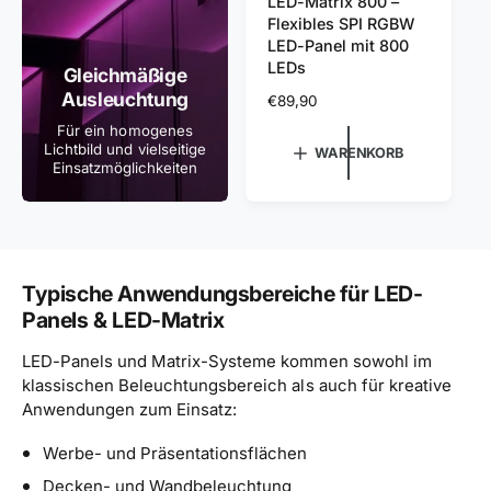
LED-Matrix 800 –
b
Flexibles SPI RGBW
i
LED-Panel mit 800
LEDs
e
Gleichmäßige
Ausleuchtung
t
N
€89,90
o
Für ein homogenes
e
r
Lichtbild und vielseitige
WARENKORB
r
m
Einsatzmöglichkeiten
a
:
l
e
r
P
Typische Anwendungsbereiche für LED-
r
Panels & LED-Matrix
e
i
LED-Panels und Matrix-Systeme kommen sowohl im
s
klassischen Beleuchtungsbereich als auch für kreative
Anwendungen zum Einsatz:
Werbe- und Präsentationsflächen
Decken- und Wandbeleuchtung