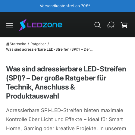
ar
U
Versandkostenfrei ab 70€*
M
e
I
N
n
H
A
k
L
T
o
Startseite
/
Ratgeber
/
r
Was sind adressierbare LED-Streifen (SPI)? – Der...
b
Was sind adressierbare LED-Streifen
(SPI)? – Der große Ratgeber für
Technik, Anschluss &
Produktauswahl
Adressierbare SPI-LED-Streifen bieten maximale
Kontrolle über Licht und Effekte – ideal für Smart
Home, Gaming oder kreative Projekte. In unserem