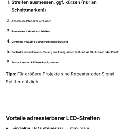
Streifen ausmessen, ggf. kürzen (nur an
Schnittmarken!)
Anschlüsse löten oder verbinden
Passendes Netzteil anschließen
Controller mit LED-Streifen verbinden (Data In!)
Controller einrichten oder Steuergerät konfigurieren (z. B. mit WLED, Arduino oder PixelIt)
Testlauf starten & Effekte konfigurieren
Tipp
: Für größere Projekte sind Repeater oder Signal-
Splitter nützlich.
Vorteile adressierbarer LED-Streifen
Einzelne LEDs steuerbar
→ maximale