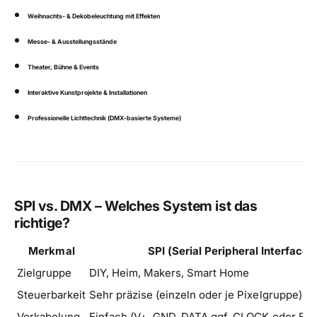
Weihnachts- & Dekobeleuchtung mit Effekten
Messe- & Ausstellungsstände
Theater, Bühne & Events
Interaktive Kunstprojekte & Installationen
Professionelle Lichttechnik (DMX-basierte Systeme)
SPI vs. DMX – Welches System ist das
richtige?
Merkmal
SPI (Serial Peripheral Interface)
Zielgruppe
DIY, Heim, Makers, Smart Home
Steuerbarkeit
Sehr präzise (einzeln oder je Pixelgruppe)
Verkabelung
Einfach (V+, GND, DATA ggf. CLOCK oder Ba