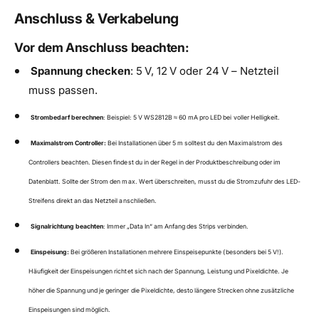
Anschluss & Verkabelung
Vor dem Anschluss beachten:
Spannung checken
: 5 V, 12 V oder 24 V – Netzteil
muss passen.
Strombedarf berechnen
: Beispiel: 5 V WS2812B ≈ 60 mA pro LED bei voller Helligkeit.
Maximalstrom Controller:
Bei Installationen über 5 m solltest du den Maximalstrom des
Controllers beachten. Diesen findest du in der Regel in der Produktbeschreibung oder im
Datenblatt. Sollte der Strom den max. Wert überschreiten, musst du die Stromzufuhr des LED-
Streifens direkt an das Netzteil anschließen.
Signalrichtung beachten
: Immer „Data In“ am Anfang des Strips verbinden.
Einspeisung:
Bei größeren Installationen mehrere Einspeisepunkte (besonders bei 5 V!).
Häufigkeit der Einspeisungen richtet sich nach der Spannung, Leistung und Pixeldichte. Je
höher die Spannung und je geringer die Pixeldichte, desto längere Strecken ohne zusätzliche
Einspeisungen sind möglich.