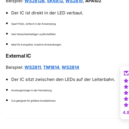
Beispiel:
WS2812B
,
SK6812
,
WS2815
,
APA102
Der IC ist direkt in der LED verbaut.
Spart Platz, einfach in der Anwendung.
Sehr feiner/kleinteiliger Lauflichteffekt.
Ideal für kompakte, kreative Anwendungen.
External IC
Beispiel:
WS2811
,
TM1814
,
WS2814
Der IC sitzt zwischen den LEDs auf der Leiterbahn.
Kostengünstiger in der Herstellung
Gut geeignet für größere Installationen.
4.